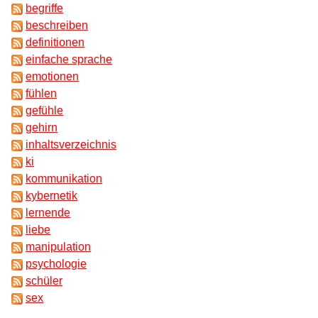
begriffe
beschreiben
definitionen
einfache sprache
emotionen
fühlen
gefühle
gehirn
inhaltsverzeichnis
ki
kommunikation
kybernetik
lernende
liebe
manipulation
psychologie
schüler
sex