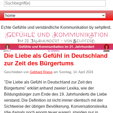
Skip
to
Navigation
content
Echte Gefühle und verständliche Kommunikation by sehpferd.
Die Liebe als Gefühl in Deutschland
zur Zeit des Bürgertums
Geschrieben von
Gebhard Roese
am
Sonntag, 14. April 2024
"Die Liebe als Gefühl in Deutschland zur Zeit des
Bürgertums" erklärt anhand zweier Lexika, wie der
Bildungsbürger zum Ende des 19. Jahrhunderts die Liebe
verstand. Die Definition ist nicht immer identisch mit der
Sichtweise der übrigen Bevölkerung. Konversationslexika
(die damals noch enorm teuer waren), standen nur in