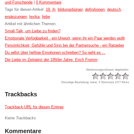
und Forschende
|
0 Kommentare
Tags für diesen Artikel:
19. jh
,
bildungsbürger
,
definitionen
,
deutsch
,
ergänzungen
,
lexika
,
liebe
Artikel mit ähnlichen Themen:
Small Talk, um Liebe zu finden?
Emotionale Verfügbarkeit - ein Unwort, wenn ihr ein Paar werden wollt
Persönlichkeit, Gefühle und Sinn bei der Partnersuche - ein Ratgeber
Du willst über heftige Emotionen schreiben? So geht es ...
Die Liebe im Zeitgeist der 1950er-Jahre: Erich Fromm
Abstimmungszeitraum abgelaufen.
Derzeitige Beurteilung: keine, 0 Stimme(n)
1277 Klicks
Trackbacks
Trackback-URL für diesen Eintrag
Keine Trackbacks
Kommentare