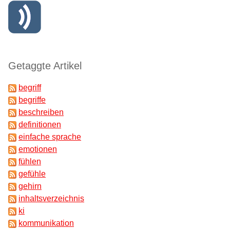
Getaggte Artikel
begriff
begriffe
beschreiben
definitionen
einfache sprache
emotionen
fühlen
gefühle
gehirn
inhaltsverzeichnis
ki
kommunikation