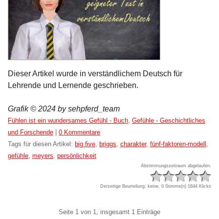
Dieser Artikel wurde in verständlichem Deutsch für
Lehrende und Lernende geschrieben.
Grafik © 2024 by sehpferd_team
Kategorien:
Fühlen ist ein wundersames Gefühl - Buch
,
Gefühle - Geschichtliches
und Forschende
|
0 Kommentare
Tags für diesen Artikel:
big five
,
briggs
,
charakter
,
fünf-faktoren-modell
,
gefühle
,
meyers
,
persönlichkeit
Abstimmungszeitraum abgelaufen.
Derzeitige Beurteilung: keine, 0 Stimme(n)
1644 Klicks
Pagination
Seite 1 von 1, insgesamt 1 Einträge