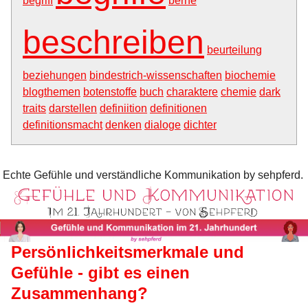
begriff
berne
beschreiben
beurteilung
beziehungen
bindestrich-wissenschaften
biochemie
blogthemen
botenstoffe
buch
charaktere
chemie
dark
traits
darstellen
definiition
definitionen
definitionsmacht
denken
dialoge
dichter
Echte Gefühle und verständliche Kommunikation by sehpferd.
Persönlichkeitsmerkmale und
Gefühle - gibt es einen
Zusammenhang?