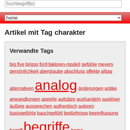
Skip
to
Navigation
content
Artikel mit Tag charakter
Verwandte Tags
big five
briggs
fünf-faktoren-modell
gefühle
meyers
persönlichkeit
aberglaube
abschluss
affekte
alltag
analog
alternativen
änderungen
antike
anwandlungen
appelle
aufsätze
aushandeln
auslöser
äußere
aussprechen
authentisch
autoren
basisgefühle
bauchgefühl
bedürfnisse
beeinflussung
begriffe