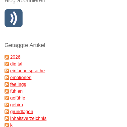
Blog abonnieren
Getaggte Artikel
2026
digital
einfache sprache
emotionen
feelings
fühlen
gefühle
gehirn
grundlagen
inhaltsverzeichnis
ki