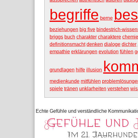
begriffe
bes
berne
beziehungen
big five
bindestrich-wissen
briggs
buch
charakter
charaktere
chemi
definitionsmacht
denken
dialoge
dichter
empathie
erklärungen
evolution
fühlen
g
komm
grundlagen
hilfe
illusion
medienkunde
mitfühlen
problemlösunge
spiele
tränen
unklarheiten
verstehen
wis
Echte Gefühle und verständliche Kommunikatio