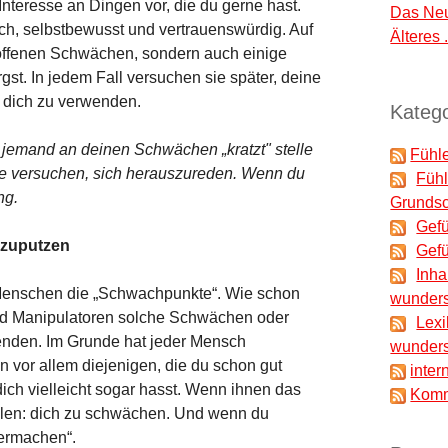
teresse an Dingen vor, die du gerne hast.
Das Neu
ch, selbstbewusst und vertrauenswürdig. Auf
Älteres .
 offenen Schwächen, sondern auch einige
gst. In jedem Fall versuchen sie später, deine
 dich zu verwenden.
Katego
 jemand an deinen Schwächen „kratzt" stelle
Fühle
sie versuchen, sich herauszureden. Wenn du
Fühl
ng.
Grundsc
Gefü
rzuputzen
Gefü
Inha
 Menschen die „Schwachpunkte“. Wie schon
wunders
nd Manipulatoren solche Schwächen oder
Lexi
wenden. Im Grunde hat jeder Mensch
wunders
 vor allem diejenigen, die du schon gut
inter
dich vielleicht sogar hasst. Wenn ihnen das
Komm
wollen: dich zu schwächen. Und wenn du
dermachen“.