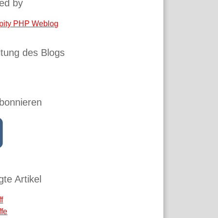
ed by
pity PHP Weblog
tung des Blogs
bonnieren
te Artikel
ff
ffe