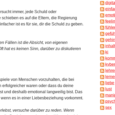
digita
einf
ersucht immer, jede Schuld oder
emot
schieben es auf die Eltern, die Regierung
feeli
nfacher ist es für sie, dir die Schuld zu geben.
fühle
gefü
gehir
n Fällen ist die Absicht, von eigenen
inhal
 hat es keinen Sinn, darüber zu diskutieren
ki
komm
kyber
lehr
lern
piele von Menschen vorzuhalten, die bei
liebe
 erfolgreicher waren oder dass du deine
lust
hast und deshalb emotional langweilig bist. Das
mani
ies, wenn es in einer Liebesbeziehung vorkommt.
psyc
sex
erlebst, versuche darüber zu reden. Wenn