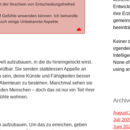
t der Anschein von Entscheidungsfreiheit
Entwick
ihre Er
uf Gefühle anwenden können. Ich behandle
gemeins
 auch einige Unbekannte Aspekte
beeinträ
Keiner d
irgendei
Intellig
lt aufzubauen, in die du hineingelockt wirst.
None of 
prüfbar. Sie senden stattdessen Appelle an
using ar
zu sein, deine Künste und Fähigkeiten besser
; google
 Abenteuer zu bestehen. Manchmal sehen sie
google7
r den Menschen – doch das ist nur ein Teil ihrer
fühle wohnen.
Archiv
August 
Juli 20
en aufzubauen. Um das zu erreichen, geben
Juni 20