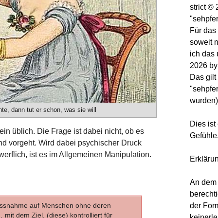
strict 
"sehpfe
Für das 
soweit 
ich das
2026 by
Das gilt
"sehpfer
wurden
te, dann tut er schon, was sie will
Dies ist
in üblich. Die Frage ist dabei nicht, ob es
Gefühle
nd vorgeht. Wird dabei psychischer Druck
erflich, ist es im Allgemeinen Manipulation.
Erkläru
An dem 
berechti
der Form
nflussnahme auf Menschen ohne deren
it dem Ziel, (diese) kontrolliert für
keinerle