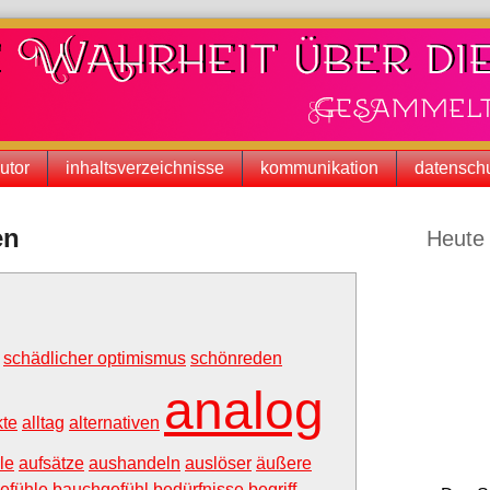
utor
inhaltsverzeichnisse
kommunikation
datenschu
Seitenle
en
Heute 
schädlicher optimismus
schönreden
analog
kte
alltag
alternativen
le
aufsätze
aushandeln
auslöser
äußere
efühle
bauchgefühl
bedürfnisse
begriff