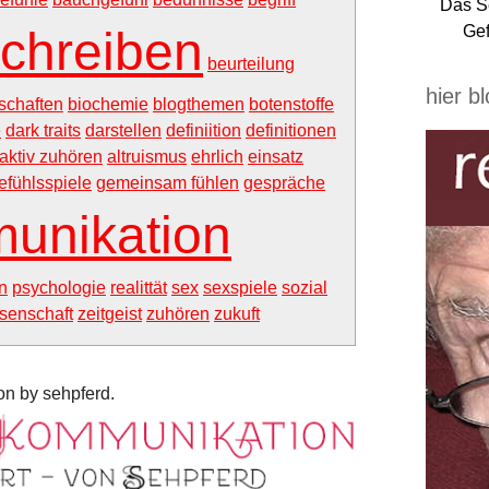
Das S
Gef
chreiben
beurteilung
hier b
schaften
biochemie
blogthemen
botenstoffe
e
dark traits
darstellen
definiition
definitionen
aktiv zuhören
altruismus
ehrlich
einsatz
efühlsspiele
gemeinsam fühlen
gespräche
unikation
n
psychologie
realittät
sex
sexspiele
sozial
senschaft
zeitgeist
zuhören
zukuft
n by sehpferd.