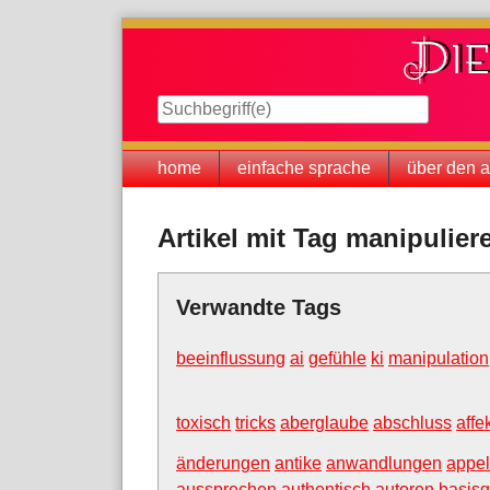
Skip
to
content
Navigation
home
einfache sprache
über den a
Artikel mit Tag manipulier
Verwandte Tags
beeinflussung
ai
gefühle
ki
manipulation
toxisch
tricks
aberglaube
abschluss
affe
änderungen
antike
anwandlungen
appel
aussprechen
authentisch
autoren
basisg