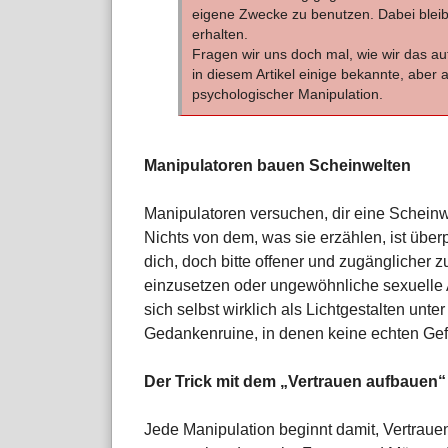
eigene Zwecke zu benutzen. Dabei bleib
erhalten.
Fragen wir uns doch mal, wie wir das a
in diesem Artikel einige bekannte, aber
psychologischer Manipulation.
Manipulatoren bauen Scheinwelten
Manipulatoren versuchen, dir eine Scheinwe
Nichts von dem, was sie erzählen, ist über
dich, doch bitte offener und zugänglicher 
einzusetzen oder ungewöhnliche sexuelle
sich selbst wirklich als Lichtgestalten unte
Gedankenruine, in denen keine echten Ge
Der Trick mit dem „Vertrauen aufbauen“
Jede Manipulation beginnt damit, Vertrau