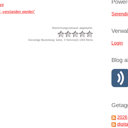
Power
ant
 „verstanden werden“
Serendi
Abstimmungszeitraum abgelaufen.
Verwal
Derzeitige Beurteilung: keine, 0 Stimme(n)
1303 Klicks
Login
Blog a
Getagg
2026
digita