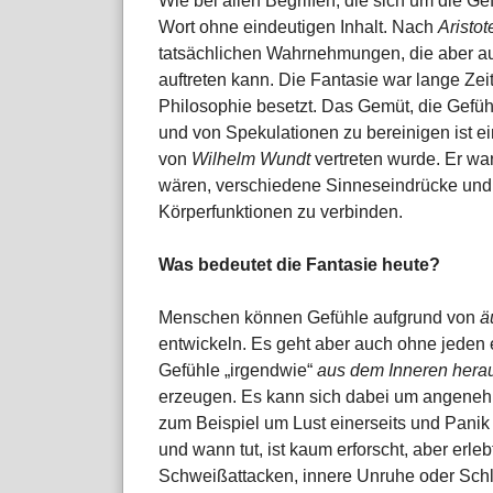
Wie bei allen Begriffen, die sich um die Ge
Wort ohne eindeutigen Inhalt. Nach
Aristot
tatsächlichen Wahrnehmungen, die aber a
auftreten kann. Die Fantasie war lange Zei
Philosophie besetzt. Das Gemüt, die Gefü
und von Spekulationen zu bereinigen ist ei
von
Wilhelm Wundt
vertreten wurde. Er w
wären, verschiedene Sinneseindrücke und 
Körperfunktionen zu verbinden.
Was bedeutet die Fantasie heute?
Menschen können Gefühle aufgrund von
ä
entwickeln. Es geht aber auch ohne jede
Gefühle „irgendwie“
aus dem Inneren hera
erzeugen. Es kann sich dabei um angene
zum Beispiel um Lust einerseits und Panik
und wann tut, ist kaum erforscht, aber erlebt
Schweißattacken, innere Unruhe oder Schla