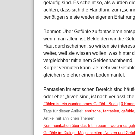
geläufig sind. Es scheint so, als würden d
achten, dass sich die Handlung zum „schne
benötigen sie sie weder eigenen Erfahrun
Bonmot: Über Gefühle zu fantasieren entsp
wenn man allein ist. Bekleiden wir die Gef
Haut durchscheinen, so wirken sie interes
weiter, weil sie wissen wollen, was hinter 
vergleichbar mit einem Seidennachthemd,
Körper vermuten kann. Je mehr wir Gefühl
gleichen sie eher einem Lodenmantel.
Fantasien im erotischen Bereich sind häuf
oder eher „frivol“ sind, ist nach verlässlic
Kategorien:
Fühlen ist ein wundersames Gefühl - Buch
|
0 Komm
Tags für diesen Artikel:
erotische
,
fantasien
,
gefühle
Artikel mit ähnlichen Themen:
Kommunikation über das Intimleben – worum es geh
Gefühle im Dialog - Möglichkeiten, Nutzen und Gefa