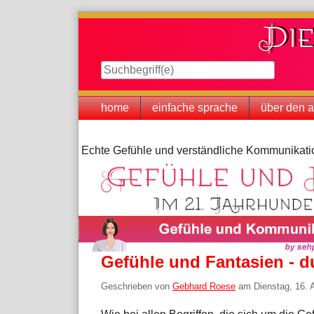
Skip
to
content
Navigation
home
einfache sprache
über den a
Echte Gefühle und verständliche Kommunikatio
Gefühle und Fantasien - d
Geschrieben von
Gebhard Roese
am
Dienstag, 16. 