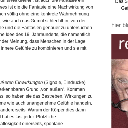
fühlswelt drehen, ist auch die Fantasie ein
Das S
eles
ist die die Fantasie eine Nachwirkung von
Gef
uch völlig ohne eine konkrete Wahrnehmung
t, wie auch das Gemüt schlechthin, von der
hier b
hle und die Fantasien genauer zu untersuchen
ne Idee des 19. Jahrhunderts, die namentlich
ar der Meinung, dass Menschen in der Lage
innere Gefühle zu kombinieren und sie mit
ußeren Einwirkungen
(Signale, Eindrücke)
n erkennbaren Grund „von außen“. Kommen
u
s, so haben sie das Bestreben, Wirkungen zu
hme wie auch unangenehme Gefühle handeln,
 andererseits. Warum der Körper dies dann
 hat es fast jeder. Plötzliche
flosigkeit einerseits, spontane