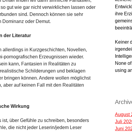
Drittel finden wir dann sinnliche Fantasien,
Entwick
so gut wie gar nicht verwirklichen lassen oder
ihre Er
rbunden sind. Dennoch können sie sehr
gemeins
 um Dominanz oder Demut.
beeinträ
 der Literatur
Keiner d
irgendei
h allerdings in Kurzgeschichten, Novellen,
Intellig
-pornografischen Erzeugnissen wieder.
None of 
sein kann, Fantasien in Realitäten zu
using ar
realistische Schilderungen und beklagen
; google
ier bringen können. Andere wollen möglichst
google7
 aber auf keinen Fall mit den Realitäten
Archiv
tische Wirkung
August 
s ist, über Gefühle zu schreiben, besonders
Juli 20
le, die nicht jeder Leserin/jedem Leser
Juni 20