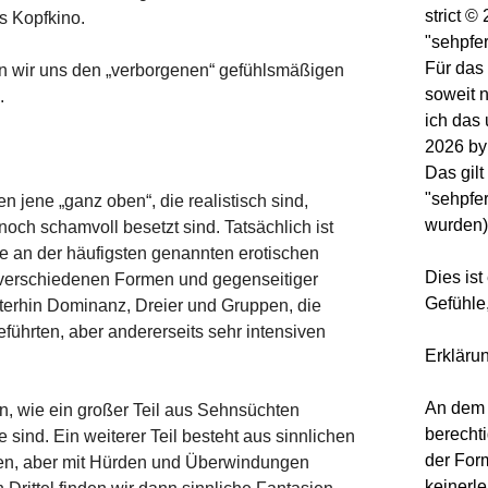
strict 
ls Kopfkino.
"sehpfe
Für das 
nn wir uns den „verborgenen“ gefühlsmäßigen
soweit 
.
ich das
2026 by
Das gilt
"sehpfer
n jene „ganz oben“, die realistisch sind,
wurden
och schamvoll besetzt sind. Tatsächlich ist
die an der häufigsten genannten erotischen
Dies ist
 verschiedenen Formen und gegenseitiger
Gefühle
terhin Dominanz, Dreier und Gruppen, die
eführten, aber andererseits sehr intensiven
Erkläru
An dem 
n, wie ein großer Teil aus Sehnsüchten
berechti
 sind. Ein weiterer Teil besteht aus sinnlichen
der Form
inen, aber mit Hürden und Überwindungen
keinerle