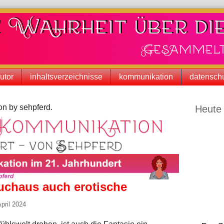
utor
inhaltsverzeichnisse
kommunikation
datenschu
Seitenle
n by sehpferd.
Heute 
uchaus auch erotische
April 2024