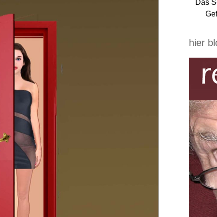
Das S
Gef
hier b