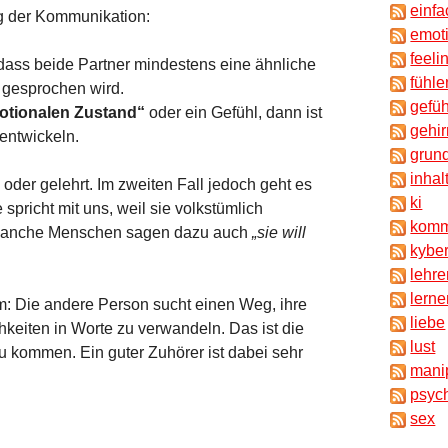
einf
eg der Kommunikation:
emot
feeli
, dass beide Partner mindestens eine ähnliche
fühle
 gesprochen wird.
gefü
otionalen Zustand“
oder ein Gefühl, dann ist
gehir
entwickeln.
grun
inhal
oder gelehrt. Im zweiten Fall jedoch geht es
ki
spricht mit uns, weil sie volkstümlich
komm
Manche Menschen sagen dazu auch
„sie will
kyber
lehr
lern
: Die andere Person sucht einen Weg, ihre
liebe
keiten in Worte zu verwandeln. Das ist die
lust
 kommen. Ein guter Zuhörer ist dabei sehr
mani
psyc
sex