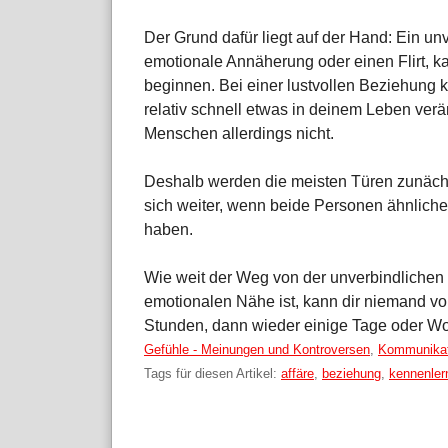
Der Grund dafür liegt auf der Hand: Ein un
emotionale Annäherung oder einen Flirt, 
beginnen. Bei einer lustvollen Beziehung
relativ schnell etwas in deinem Leben ver
Menschen allerdings nicht.
Deshalb werden die meisten Türen zunächst
sich weiter, wenn beide Personen ähnlich
haben.
Wie weit der Weg von der unverbindlichen 
emotionalen Nähe ist, kann dir niemand v
Stunden, dann wieder einige Tage oder W
Kategorien:
Gefühle - Meinungen und Kontroversen
,
Kommunikat
Tags für diesen Artikel:
affäre
,
beziehung
,
kennenler