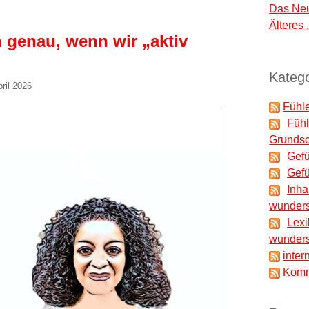
Das Neu
Älteres .
 genau, wenn wir „aktiv
Katego
pril 2026
Fühle
Fühl
Grundsc
Gefü
Gefü
Inha
wunders
Lexi
wunders
inter
Komm