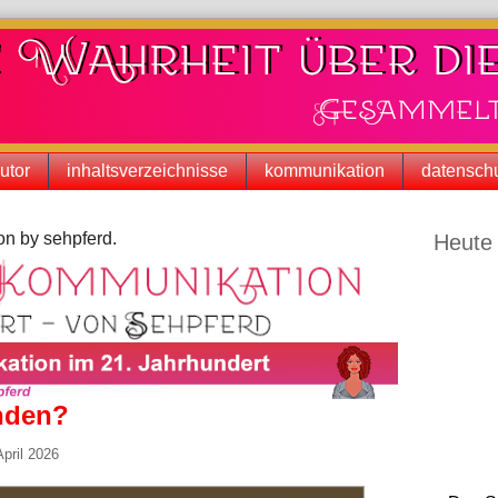
utor
inhaltsverzeichnisse
kommunikation
datenschu
Seitenle
n by sehpferd.
Heute 
inden?
April 2026