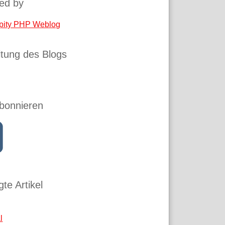
ed by
pity PHP Weblog
tung des Blogs
bonnieren
te Artikel
l