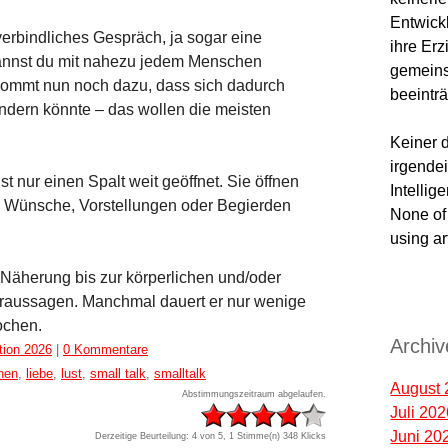
Entwick
verbindliches Gespräch, ja sogar eine
ihre Er
kannst du mit nahezu jedem Menschen
gemeins
 kommt nun noch dazu, dass sich dadurch
beeinträ
ändern könnte – das wollen die meisten
Keiner d
irgendei
 nur einen Spalt weit geöffnet. Sie öffnen
Intellig
e Wünsche, Vorstellungen oder Begierden
None of 
using ar
; google
Näherung bis zur körperlichen und/oder
google7
oraussagen. Manchmal dauert er nur wenige
ochen.
Archiv
ion 2026
|
0 Kommentare
nen
,
liebe
,
lust
,
small talk
,
smalltalk
August 
Abstimmungszeitraum abgelaufen.
Juli 20
Juni 20
Derzeitige Beurteilung: 4 von 5, 1 Stimme(n)
348 Klicks