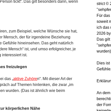
 Person tickt“. Das gilt besonders dann, wenn
strict 
"sehpfe
Für das 
soweit 
ich das
ren, zum Beispiel, welche Wünsche sie hat,
2026 by
eder Mensch, der für irgendeine Beziehung
Das gilt
eine Gefühle hineinsehen. Das geht natürlich
"sehpfer
ere Mensch“ ist, und umso erfolgreicher, je
wurden
interessiert ist.
Dies ist
es freizulegen
Gefühle
ei das „
aktive Zuhöre
n“. Mit dieser Art der
Erkläru
präch auf Themen hinlenken, die zwar „im
en wurden. (Das ist ähnlich wie beim
An dem 
berechti
der Form
zur körperlichen Nähe
keinerle