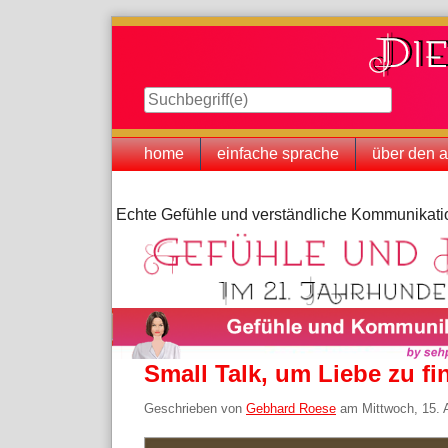
Skip
to
content
Navigation
home
einfache sprache
über den a
Echte Gefühle und verständliche Kommunikatio
Small Talk, um Liebe zu f
Geschrieben von
Gebhard Roese
am
Mittwoch, 15. 