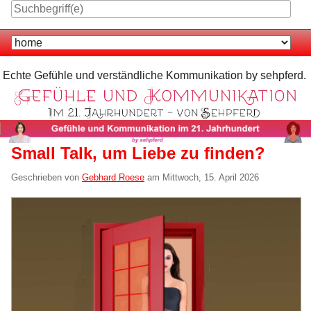
Skip
to
Navigation
content
Echte Gefühle und verständliche Kommunikation by sehpferd.
Small Talk, um Liebe zu finden?
Geschrieben von
Gebhard Roese
am
Mittwoch, 15. April 2026