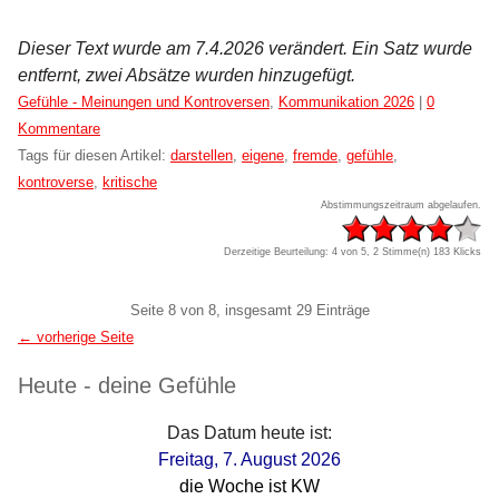
Dieser Text wurde am 7.4.2026 verändert. Ein Satz wurde
entfernt, zwei Absätze wurden hinzugefügt.
Kategorien:
Gefühle - Meinungen und Kontroversen
,
Kommunikation 2026
|
0
Kommentare
Tags für diesen Artikel:
darstellen
,
eigene
,
fremde
,
gefühle
,
kontroverse
,
kritische
Abstimmungszeitraum abgelaufen.
Derzeitige Beurteilung: 4 von 5, 2 Stimme(n)
183 Klicks
Pagination
Seite 8 von 8, insgesamt 29 Einträge
← vorherige Seite
Seitenleiste
Heute - deine Gefühle
Das Datum heute ist:
Freitag, 7. August 2026
die Woche ist KW