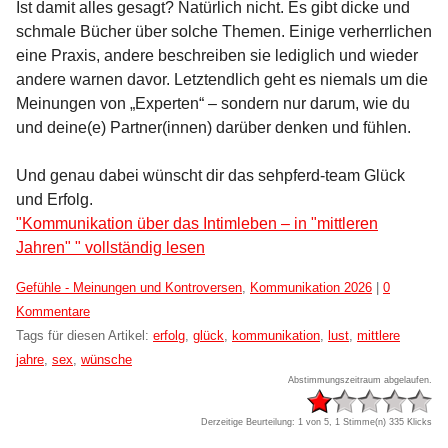
Ist damit alles gesagt? Natürlich nicht. Es gibt dicke und
schmale Bücher über solche Themen. Einige verherrlichen
eine Praxis, andere beschreiben sie lediglich und wieder
andere warnen davor. Letztendlich geht es niemals um die
Meinungen von „Experten“ – sondern nur darum, wie du
und deine(e) Partner(innen) darüber denken und fühlen.
Und genau dabei wünscht dir das sehpferd-team Glück
und Erfolg.
"Kommunikation über das Intimleben – in "mittleren
Jahren" " vollständig lesen
Kategorien:
Gefühle - Meinungen und Kontroversen
,
Kommunikation 2026
|
0
Kommentare
Tags für diesen Artikel:
erfolg
,
glück
,
kommunikation
,
lust
,
mittlere
jahre
,
sex
,
wünsche
Abstimmungszeitraum abgelaufen.
Derzeitige Beurteilung: 1 von 5, 1 Stimme(n)
335 Klicks