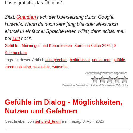
Lüste gibt als „das Übliche“.
Zitat:
Guardian
nach der Übersetzung durch Google.
Hinweis: Wenn du noch sehr jung bist oder alles noch
einmal in einfacher Sprache lesen willst, dann schau mal
bei
Lilli
nach.
Kategorien:
Gefühle - Meinungen und Kontroversen
,
Kommunikation 2026
|
0
Kommentare
Tags für diesen Artikel:
aussprechen
,
bedürfnisse
,
erstes mal
,
gefühle
,
kummunikation
,
sexualität
,
wünsche
Abstimmungszeitraum abgelaufen.
Derzeitige Beurteilung: keine, 0 Stimme(n)
256 Klicks
Gefühle im Dialog - Möglichkeiten,
Nutzen und Gefahren
Geschrieben von
sehpferd_team
am
Freitag, 3. April 2026