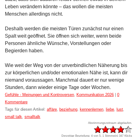
Leben verändern könnte – das wollen die meisten
Menschen allerdings nicht.
Deshalb werden die meisten Türen zunächst nur einen
Spalt weit geöffnet. Sie öffnen sich weiter, wenn beide
Personen ähnliche Wünsche, Vorstellungen oder
Begierden haben.
Wie weit der Weg von der unverbindlichen Näherung bis
zur körperlichen und/oder emotionalen Nähe ist, kann dir
niemand voraussagen. Manchmal dauert er nur wenige
Stunden, dann wieder einige Tage oder Wochen.
Kategorien:
Gefühle - Meinungen und Kontroversen
,
Kommunikation 2026
|
0
Kommentare
Tags für diesen Artikel:
affäre
,
beziehung
,
kennenlernen
,
liebe
,
lust
,
small talk
,
smalltalk
Abstimmungszeitraum abgelaufen.
Derzeitige Beurteilung: 4 von 5, 1 Stimme(n)
347 Klicks