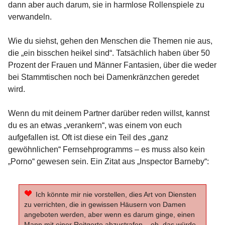
dann aber auch darum, sie in harmlose Rollenspiele zu
verwandeln.
Wie du siehst, gehen den Menschen die Themen nie aus,
die „ein bisschen heikel sind“. Tatsächlich haben über 50
Prozent der Frauen und Männer Fantasien, über die weder
bei Stammtischen noch bei Damenkränzchen geredet
wird.
Wenn du mit deinem Partner darüber reden willst, kannst
du es an etwas „verankern“, was einem von euch
aufgefallen ist. Oft ist diese ein Teil des „ganz
gewöhnlichen“ Fernsehprogramms – es muss also kein
„Porno“ gewesen sein. Ein Zitat aus „Inspector Barneby“:
Ich könnte mir nie vorstellen, dies Art von Diensten
zu verrichten, die in gewissen Häusern von Damen
angeboten werden, aber wenn es darum ginge, einen
Mann mit einer Reitgerte abzustrafen – oh, das würde